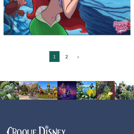
1
2
›