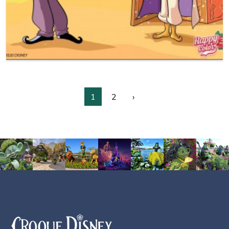
1
2
›